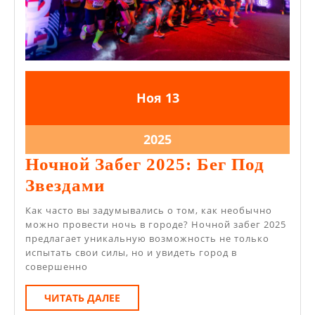
13.11.2025
13.11.2025
Ноя
13
13.11.2025
2025
Ночной Забег 2025: Бег Под
Ночной
Звездами
Забег
Как часто вы задумывались о том, как необычно
2025:
можно провести ночь в городе? Ночной забег 2025
предлагает уникальную возможность не только
Бег
испытать свои силы, но и увидеть город в
Под
совершенно
Звездами
ЧИТАТЬ
ЧИТАТЬ ДАЛЕЕ
ДАЛЕЕ