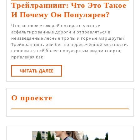
Трейлраннинг: Что Это Такое
Трейлр
И Почему Он Популярен?
Что
Что заставляет людей покидать уютные
Это
асфальтированные дороги и отправляться в
неизведанные лесные тропы и горные маршруты?
Такое
Трейлраннинг, или бег по пересечённой местности,
И
становится всё более популярным видом спорта,
привлекая как
Почему
Он
ЧИТАТЬ
ЧИТАТЬ ДАЛЕЕ
ДАЛЕЕ
Популя
О проекте