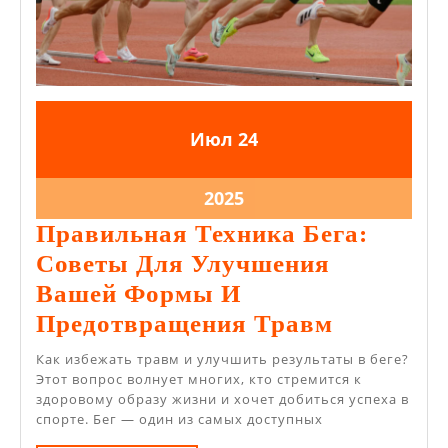
24.07.2025
24.07.2025
Июл
24
24.07.2025
2025
Правильная Техника Бега:
Советы Для Улучшения
Вашей Формы И
Правиль
Предотвращения Травм
Техника
Как избежать травм и улучшить результаты в беге?
Бега:
Этот вопрос волнует многих, кто стремится к
здоровому образу жизни и хочет добиться успеха в
Советы
спорте. Бег — один из самых доступных
Для