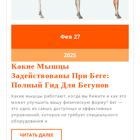
27.02.2025
27.02.2025
Фев
27
27.02.2025
2025
Какие Мышцы
Задействованы При Беге:
Какие
Полный Гид Для Бегунов
Мышц
Какие мышцы работают, когда вы бежите и как это
Задейс
может улучшить вашу физическую форму? Бег —
это одно из самых доступных и эффективных
При
упражнений, которое не требует специального
Беге:
оборудования и
Полный
ЧИТАТЬ
ЧИТАТЬ ДАЛЕЕ