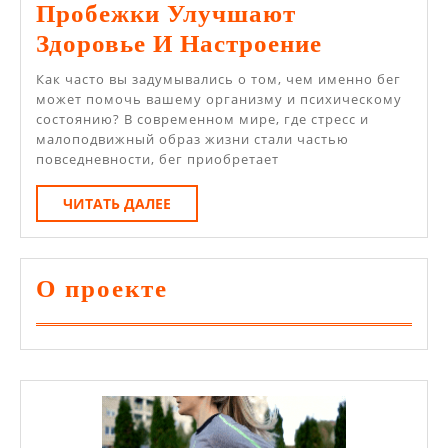
Пробежки Улучшают
Польза
Здоровье И Настроение
Бега:
Как часто вы задумывались о том, чем именно бег
Как
может помочь вашему организму и психическому
состоянию? В современном мире, где стресс и
Регулярн
малоподвижный образ жизни стали частью
Пробежки
повседневности, бег приобретает
Улучшаю
ЧИТАТЬ
ЧИТАТЬ ДАЛЕЕ
Здоровье
ДАЛЕЕ
И
Настроен
О проекте