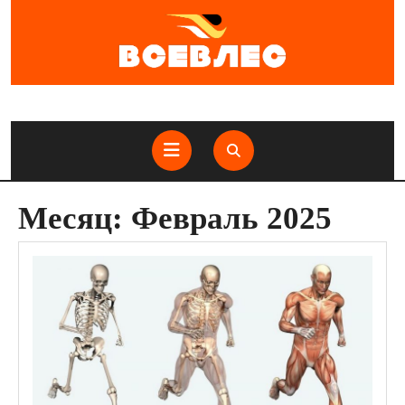
Перейти
к
содержимому
Кнопка
Открыть
Месяц:
Февраль 2025