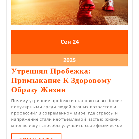
24.09.2025
24.09.2025
Сен
24
24.09.2025
2025
Утренняя Пробежка:
Примыкание К Здоровому
Утренняя
Образу Жизни
Пробежка:
Почему утренние пробежки становятся все более
Примыкание
популярными среди людей разных возрастов и
профессий? В современном мире, где стрессы и
К
напряжение стали неотъемлемой частью жизни,
Здоровому
многие ищут способы улучшить свое физическое
Образу
ЧИТАТЬ