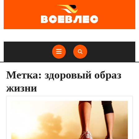
Перейти
к
содержимому
Кнопка
Открыть
Метка:
здоровый образ
жизни