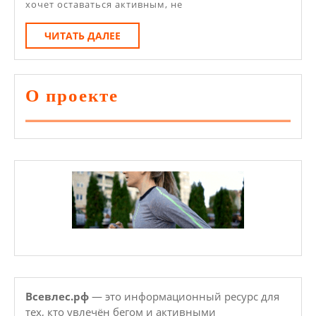
Как
хочет оставаться активным, не
Бег
ЧИТАТЬ
ЧИТАТЬ ДАЛЕЕ
На
ДАЛЕЕ
Месте
Улучшает
О проекте
Ваше
Здоровье
Всевлес.рф
— это информационный ресурс для
тех, кто увлечён бегом и активными