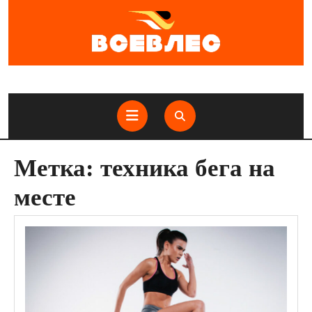
Перейти
к
содержимому
Кнопка
Открыть
Метка:
техника бега на
месте