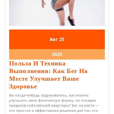
25.08.2025
25.08.2025
Авг
25
25.08.2025
2025
Польза И Техника
Выполнения: Как Бег На
Месте Улучшает Ваше
Польза
Здоровье
И
Вы когда-нибудь задумывались, как можно
Техника
улучшить свою физическую форму, не покидая
пределов собственной квартиры? Бег на месте —
Выполнения:
это простое и эффективное решение для тех, кто