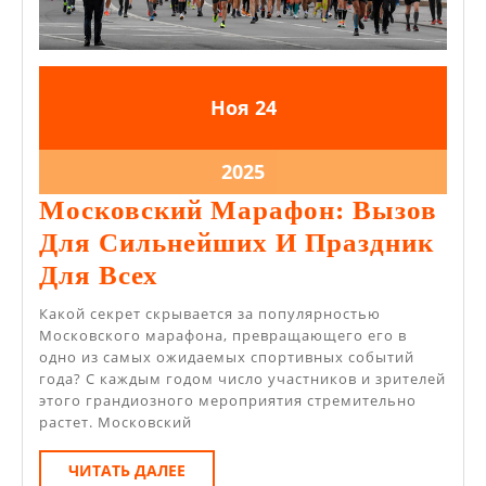
24.11.2025
24.11.2025
Ноя
24
24.11.2025
2025
Московский Марафон: Вызов
Для Сильнейших И Праздник
Московский
Для Всех
Марафон:
Какой секрет скрывается за популярностью
Вызов
Московского марафона, превращающего его в
одно из самых ожидаемых спортивных событий
Для
года? С каждым годом число участников и зрителей
Сильнейших
этого грандиозного мероприятия стремительно
растет. Московский
И
Праздник
ЧИТАТЬ
ЧИТАТЬ ДАЛЕЕ