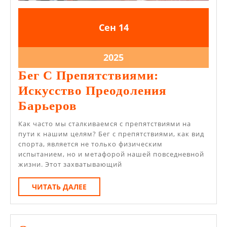
14.09.2025
14.09.2025
Сен
14
14.09.2025
2025
Бег С Препятствиями:
Искусство Преодоления
Бег
Барьеров
С
Как часто мы сталкиваемся с препятствиями на
Препятствиями:
пути к нашим целям? Бег с препятствиями, как вид
спорта, является не только физическим
Искусство
испытанием, но и метафорой нашей повседневной
Преодоления
жизни. Этот захватывающий
Барьеров
ЧИТАТЬ
ЧИТАТЬ ДАЛЕЕ
ДАЛЕЕ