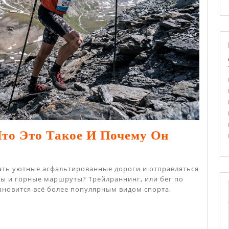
Что Это Такое И Почему Он
лраннинг:
дать уютные асфальтированные дороги и отправляться
пы и горные маршруты? Трейлраннинг, или бег по
ановится всё более популярным видом спорта,
е
ему