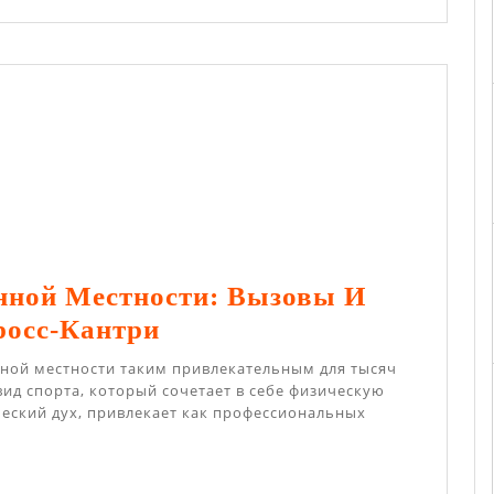
улярен?
енной Местности: Вызовы И
Бег
росс-Кантри
По
нной местности таким привлекательным для тысяч
Пересеченной
вид спорта, который сочетает в себе физическую
еский дух, привлекает как профессиональных
Местности:
Вызовы
И