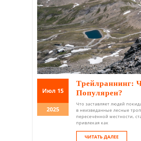
Трейлраннинг: 
15.07.2025
15.07.2025
Июл
15
Трей
Популярен?
Что
Что заставляет людей поки
15.07.2025
2025
Это
в неизведанные лесные тро
пересечённой местности, ст
Тако
привлекая как
И
ЧИТАТЬ
ЧИТАТЬ ДАЛЕЕ
Поч