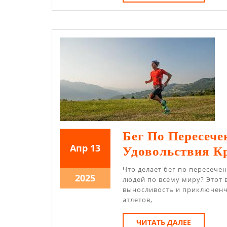
ДАЛЕЕ
Он
Поп
Бег По Пересеч
13.04.2025
13.04.2025
Апр
13
Удовольствия К
Что делает бег по пересече
13.04.2025
2025
людей по всему миру? Этот 
выносливость и приключенч
атлетов,
ЧИТАТЬ
ЧИТАТЬ ДАЛЕЕ