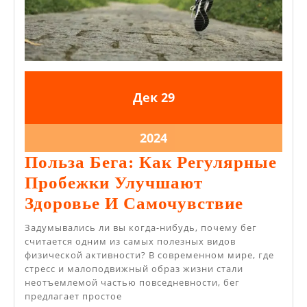
29.12.2024
29.12.2024
Дек
29
29.12.2024
2024
Польза Бега: Как Регулярные
Пробежки Улучшают
Польза
Здоровье И Самочувствие
Бега:
Задумывались ли вы когда-нибудь, почему бег
Как
считается одним из самых полезных видов
физической активности? В современном мире, где
Регуля
стресс и малоподвижный образ жизни стали
Пробеж
неотъемлемой частью повседневности, бег
предлагает простое
Улучш