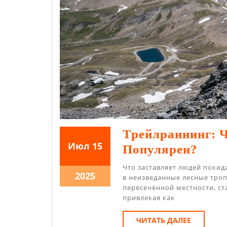
Трейлраннинг: 
15.07.2025
15.07.2025
Июл
15
Трей
Популярен?
Что
Что заставляет людей поки
15.07.2025
2025
Это
в неизведанные лесные тро
пересечённой местности, ст
Тако
привлекая как
И
ЧИТАТЬ
ЧИТАТЬ ДАЛЕЕ
Поч