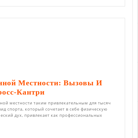
улярен?
енной Местности: Вызовы И
Бег
росс-Кантри
По
нной местности таким привлекательным для тысяч
Пересеченной
вид спорта, который сочетает в себе физическую
еский дух, привлекает как профессиональных
Местности:
Вызовы
И