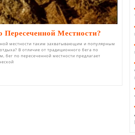
Что
о Пересеченной Местности?
Такое
енной местности таким захватывающим и популярным
Бег
отдыха? В отличие от традиционного бега по
, бег по пересеченной местности предлагает
По
ческой
Пересече
Местнос