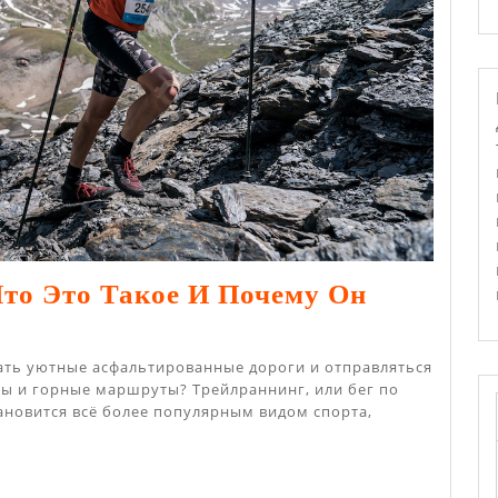
Что Это Такое И Почему Он
лраннинг:
дать уютные асфальтированные дороги и отправляться
пы и горные маршруты? Трейлраннинг, или бег по
ановится всё более популярным видом спорта,
е
ему