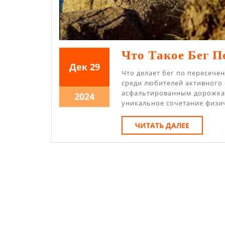
Что Такое Бег П
29.12.2024
29.12.2024
Дек
29
Что делает бег по пересеч
среди любителей активного 
асфальтированным дорожкам
29.12.2024
2024
уникальное сочетание физи
ЧИТАТЬ
ЧИТАТЬ ДАЛЕЕ
ДАЛЕЕ