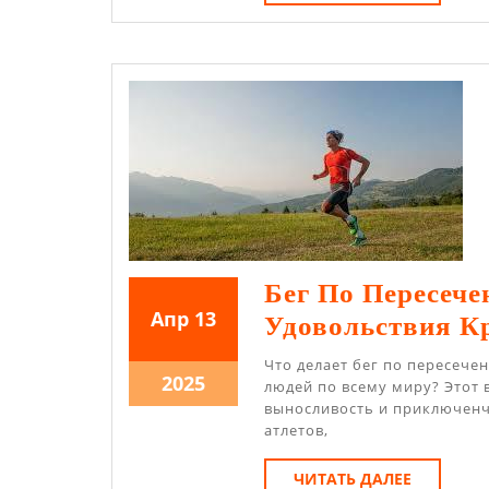
ДАЛЕЕ
Он
Поп
Бег По Пересеч
13.04.2025
13.04.2025
Апр
13
Удовольствия К
Что делает бег по пересече
13.04.2025
2025
людей по всему миру? Этот 
выносливость и приключенч
атлетов,
ЧИТАТЬ
ЧИТАТЬ ДАЛЕЕ